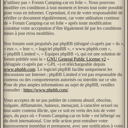
n’utilisez pas « Forum Camping-car en folie ». Nous pouvons
modifier ces conditions à tout moment et ferons tout notre possible
pour vous en informer. Cependant, il est de votre responsabilité de
vérifier ce document régulièrement, car votre utilisation continue
de « Forum Camping-car en folie » après toute modification
constitue votre acceptation d’être légalement lié par les conditions
mises à jour et/ou modifiées.
Nos forums sont propulsés par phpBB (désigné ci-après par « ils »,
« eux », « leur », « logiciel phpBB », « www.phpbb.com »,
« phpBB Limited », « Équipes phpBB »), qui est une solution de
forum publiée sous la «
GNU General Public License v2
»
(désignée ci-après par « GPL ») et téléchargeable depuis
www.phpbb.com
. Le logiciel phpBB facilite uniquement les
discussions sur Internet ; phpBB Limited n’est pas responsable du
contenu ou des comportements autorisés ou interdits sur ce site.
Pour de plus amples informations au sujet de phpBB, veuillez
consulter :
https://www.phpbb.com/
.
Vous acceptez de ne pas publier de contenu abusif, obscène,
vulgaire, diffamatoire, haineux, menaçant, à caractère sexuel ou
tout autre contenu illicite, que ce soit en vertu des lois de votre
pays, du pays où « Forum Camping-car en folie » est hébergé ou
du droit international. Une telle action peut entraîner votre
bannissement immédiat et permanent, avec une notification à votre