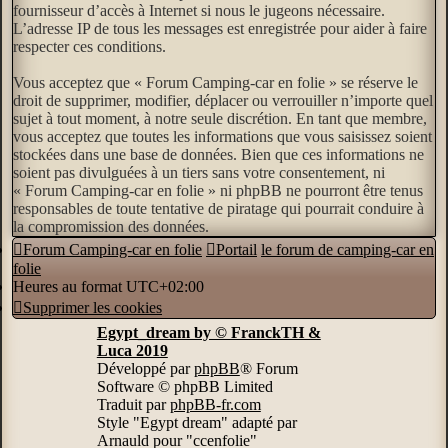
fournisseur d’accès à Internet si nous le jugeons nécessaire.
L’adresse IP de tous les messages est enregistrée pour aider à faire
respecter ces conditions.
Vous acceptez que « Forum Camping-car en folie » se réserve le
droit de supprimer, modifier, déplacer ou verrouiller n’importe quel
sujet à tout moment, à notre seule discrétion. En tant que membre,
vous acceptez que toutes les informations que vous saisissez soient
stockées dans une base de données. Bien que ces informations ne
soient pas divulguées à un tiers sans votre consentement, ni
« Forum Camping-car en folie » ni phpBB ne pourront être tenus
responsables de toute tentative de piratage qui pourrait conduire à
la compromission des données.
Forum Camping-car en folie
Portail
le forum de camping-car en
folie
Heures au format
UTC+02:00
Supprimer les cookies
Egypt_dream by © FranckTH &
Luca 2019
Développé par
phpBB
® Forum
Software © phpBB Limited
Traduit par
phpBB-fr.com
Style "Egypt dream" adapté par
Arnauld pour "ccenfolie"