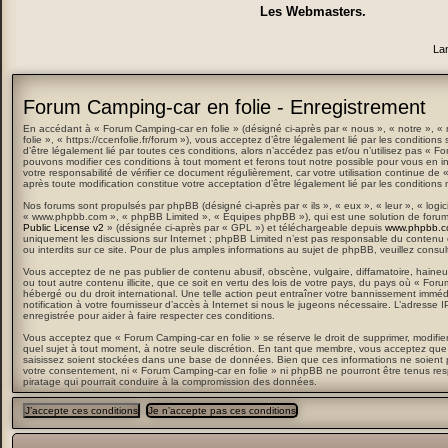
Les Webmasters.
La
Forum Camping-car en folie - Enregistrement
En accédant à « Forum Camping-car en folie » (désigné ci-après par « nous », « notre », 
folie », « https://ccenfolie.fr/forum »), vous acceptez d’être légalement lié par les condition
d’être légalement lié par toutes ces conditions, alors n’accédez pas et/ou n’utilisez pas « 
pouvons modifier ces conditions à tout moment et ferons tout notre possible pour vous en in
votre responsabilité de vérifier ce document régulièrement, car votre utilisation continue de
après toute modification constitue votre acceptation d’être légalement lié par les conditions 
Nos forums sont propulsés par phpBB (désigné ci-après par « ils », « eux », « leur », « logi
« www.phpbb.com », « phpBB Limited », « Équipes phpBB »), qui est une solution de forum
Public License v2
» (désignée ci-après par « GPL ») et téléchargeable depuis
www.phpbb.
uniquement les discussions sur Internet ; phpBB Limited n’est pas responsable du conten
ou interdits sur ce site. Pour de plus amples informations au sujet de phpBB, veuillez consul
Vous acceptez de ne pas publier de contenu abusif, obscène, vulgaire, diffamatoire, haine
ou tout autre contenu illicite, que ce soit en vertu des lois de votre pays, du pays où « For
hébergé ou du droit international. Une telle action peut entraîner votre bannissement immé
notification à votre fournisseur d’accès à Internet si nous le jugeons nécessaire. L’adresse
enregistrée pour aider à faire respecter ces conditions.
Vous acceptez que « Forum Camping-car en folie » se réserve le droit de supprimer, modifier,
quel sujet à tout moment, à notre seule discrétion. En tant que membre, vous acceptez que
saisissez soient stockées dans une base de données. Bien que ces informations ne soient 
votre consentement, ni « Forum Camping-car en folie » ni phpBB ne pourront être tenus res
piratage qui pourrait conduire à la compromission des données.