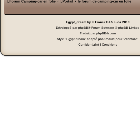
Forum Camping-car en folie
Portail
le forum de camping-car en folie
Egypt_dream by © FranckTH & Luca 2019
Développé par
phpBB
® Forum Software © phpBB Limited
Traduit par
phpBB-fr.com
Style "Egypt dream" adapté par Arnauld pour "ccenfolie"
Confidentialité
|
Conditions