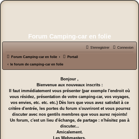
Forum Camping-car en folie
S’enregistrer
Connexion
Forum Camping-car en folie
Portail
le forum de camping-car en folie
Bonjour ,
Bienvenue aux nouveaux inscrits :
Il faut immédiatement vous présenter (par exemple l'endroit où
vous résidez, présentation de votre camping-car, vos voyages,
vos envies, etc. etc. etc.) Dès lors que vous avez satisfait à ce
critère d'entrée, les portes du forum s'ouvriront et vous pourrez
discuter avec nos gentils membres que vous aurez rejoints!
Un forum, c'est un lieu d'échange, de partage : n'hésitez pas à
discuter...
Amicalement.
Les Webmasters.