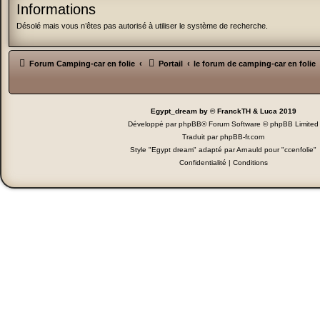
Informations
Désolé mais vous n’êtes pas autorisé à utiliser le système de recherche.
Forum Camping-car en folie
Portail
le forum de camping-car en folie
Egypt_dream by © FranckTH & Luca 2019
Développé par
phpBB
® Forum Software © phpBB Limited
Traduit par
phpBB-fr.com
Style "Egypt dream" adapté par Arnauld pour "ccenfolie"
Confidentialité
|
Conditions