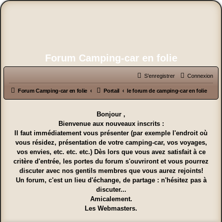
Forum Camping-car en folie
S’enregistrer
Connexion
Forum Camping-car en folie
Portail
le forum de camping-car en folie
Bonjour ,
Bienvenue aux nouveaux inscrits :
Il faut immédiatement vous présenter (par exemple l'endroit où
vous résidez, présentation de votre camping-car, vos voyages,
vos envies, etc. etc. etc.) Dès lors que vous avez satisfait à ce
critère d'entrée, les portes du forum s'ouvriront et vous pourrez
discuter avec nos gentils membres que vous aurez rejoints!
Un forum, c'est un lieu d'échange, de partage : n'hésitez pas à
discuter...
Amicalement.
Les Webmasters.