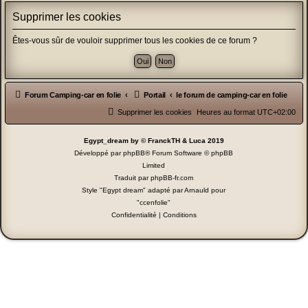
Supprimer les cookies
Êtes-vous sûr de vouloir supprimer tous les cookies de ce forum ?
Forum Camping-car en folie
Portail
le forum de camping-car en folie
Supprimer les cookies
Heures au format
UTC+02:00
Egypt_dream by © FranckTH & Luca 2019
Développé par
phpBB
® Forum Software © phpBB
Limited
Traduit par
phpBB-fr.com
Style "Egypt dream" adapté par Arnauld pour
"ccenfolie"
Confidentialité
|
Conditions