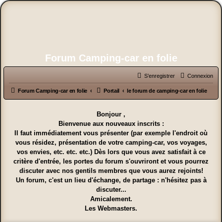
Forum Camping-car en folie
S’enregistrer
Connexion
Forum Camping-car en folie
Portail
le forum de camping-car en folie
Bonjour ,
Bienvenue aux nouveaux inscrits :
Il faut immédiatement vous présenter (par exemple l'endroit où
vous résidez, présentation de votre camping-car, vos voyages,
vos envies, etc. etc. etc.) Dès lors que vous avez satisfait à ce
critère d'entrée, les portes du forum s'ouvriront et vous pourrez
discuter avec nos gentils membres que vous aurez rejoints!
Un forum, c'est un lieu d'échange, de partage : n'hésitez pas à
discuter...
Amicalement.
Les Webmasters.