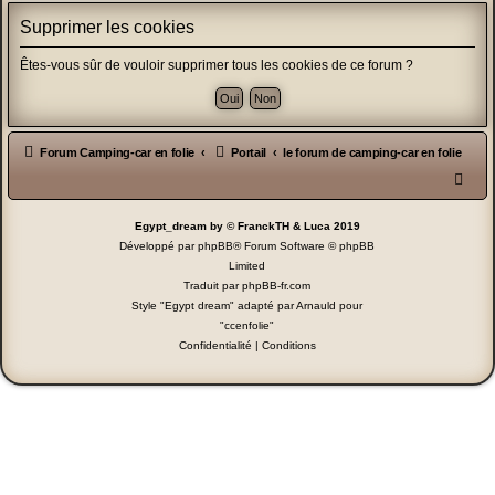
Supprimer les cookies
Êtes-vous sûr de vouloir supprimer tous les cookies de ce forum ?
Forum Camping-car en folie
Portail
le forum de camping-car en folie
Egypt_dream by © FranckTH & Luca 2019
Développé par
phpBB
® Forum Software © phpBB
Limited
Traduit par
phpBB-fr.com
Style "Egypt dream" adapté par Arnauld pour
"ccenfolie"
Confidentialité
|
Conditions