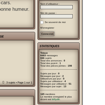
-cars.
Nom d’utilisateur :
 bonne humeur.
Mot de passe :
Se souvenir de moi
M’enregistrer
AGE
STATISTIQUES
Totaux
8483
messages
666
sujets
Total des annonces :
0
Total des post-it :
1
Total des pièces jointes :
198
Sujets par jour :
0
Messages par jour :
2
Utilisateurs par jour :
0
Sujets par utilisateur :
4
3 sujets • Page
1
sur
1
Messages par utilisateur :
51
Messages par sujet :
13
165
membres
Le membre enregistré le plus
récent est
billydtr
.