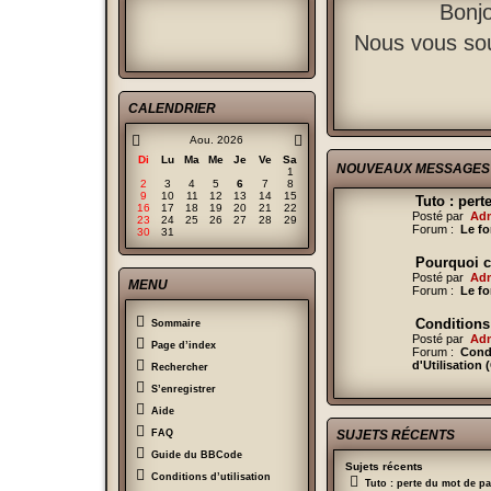
Bonjo
Nous vous sou
CALENDRIER
Aou. 2026
Di
Lu
Ma
Me
Je
Ve
Sa
NOUVEAUX MESSAGES
1
2
3
4
5
6
7
8
9
10
11
12
13
14
15
Tuto : per
16
17
18
19
20
21
22
Posté par
Ad
23
24
25
26
27
28
29
Forum :
Le fo
30
31
Pourquoi c
Posté par
Ad
MENU
Forum :
Le fo
Conditions 
Sommaire
Posté par
Ad
Page d’index
Forum :
Cond
d'Utilisation
Rechercher
S’enregistrer
Aide
SUJETS RÉCENTS
FAQ
Guide du BBCode
Sujets récents
Conditions d’utilisation
Tuto : perte du mot de p