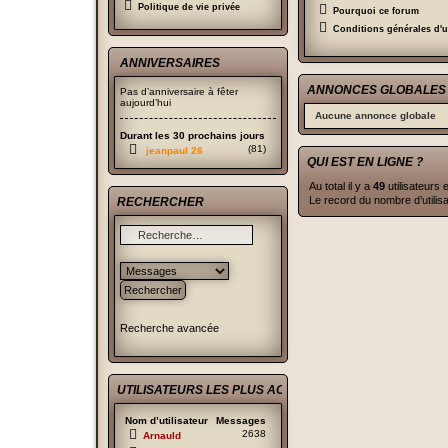
Politique de vie privée
Pourquoi ce forum
Conditions générales d'ut
ANNIVERSAIRES
ANNONCES GLOBALES
Pas d’anniversaire à fêter
aujourd’hui
Aucune annonce globale
Durant les 30 prochains jours
(81)
jeanpaul 26
QUI EST EN LIGNE ?
Au total il y a
49
utilisateurs 
Le record du nombre d’utilis
RECHERCHER
Recherche avancée
UTILISATEURS LES PLUS ACTIFS
Nom d’utilisateur
Messages
2638
Arnauld