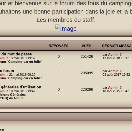
ur et bienvenue sur le forum des fous du camping
haitons une bonne participation dans la joie et la
Les membres du staff.
RÉPONSES
VUES
DERNIER MESS
te du mot de passe
D
V
par
Admin
V
0
R
251426
e
o
min
» 13 mai 2018 19:37
13 mai 2018 19:37
r
i
rum "Camping-car en folie"
u
é
n
r
i
l
e forum
D
V
par
Admin
e
p
e
e
V
1
R
205095
e
o
min
» 21 mai 2015 09:20
03 août 2017 19:52
r
d
r
i
rum "Camping-car en folie"
s
m
e
o
u
é
n
r
e
r
i
l
s
n
générales d'utilisation
n
D
V
par
Admin
e
p
e
e
V
0
R
220296
s
i
e
o
min
» 18 mai 2015 19:47
18 mai 2015 19:47
r
d
a
e
r
i
itions Générales
s
s
m
e
o
u
g
r
é
n
r
 (CGU) du forum
e
r
e
m
i
l
e
s
n
n
e
e
p
e
e
s
i
s
r
d
a
e
s
s
s
s
m
e
o
g
r
a
e
r
e
m
g
e
s
n
n
e
e
s
i
s
a
e
s
s
s
g
r
asse
a