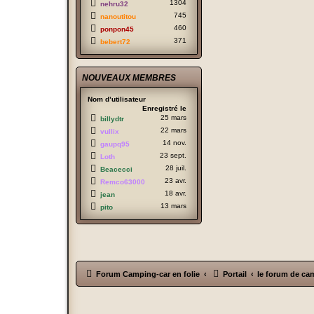
1304
nehru32
745
nanoutitou
460
ponpon45
371
bebert72
NOUVEAUX MEMBRES
Nom d’utilisateur
Enregistré le
25 mars
billydtr
22 mars
vullix
14 nov.
gaupq95
23 sept.
Loth
28 juil.
Beacecci
23 avr.
Remco63000
18 avr.
jean
13 mars
pito
Forum Camping-car en folie
Portail
le forum de cam