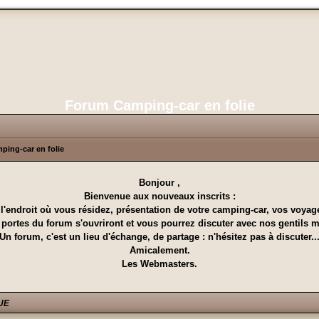
Forum Camping-car en folie
ping-car en folie
Bonjour ,
Bienvenue aux nouveaux inscrits :
'endroit où vous résidez, présentation de votre camping-car, vos voyages
 les portes du forum s'ouvriront et vous pourrez discuter avec nos gentils
Un forum, c'est un lieu d'échange, de partage : n'hésitez pas à discuter..
Amicalement.
Les Webmasters.
UE