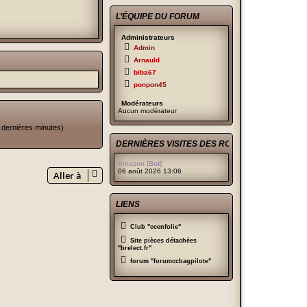
L’ÉQUIPE DU FORUM
Administrateurs
Admin
Arnauld
biba67
ponpon45
Modérateurs
Aucun modérateur
20 dernières minutes)
DERNIÈRES VISITES DES ROBOTS
Amazon [Bot]
06 août 2026 13:06
Aller à
LIENS
Club "ccenfolie"
Site pièces détachées
"brelect.fr"
forum "forumccbagpilote"